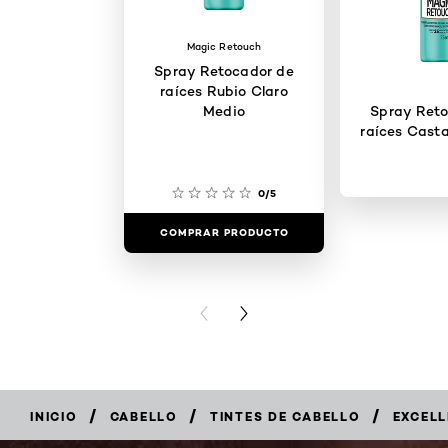
Magic Retouch
Spray Retocador de
raíces Rubio Claro
Medio
Spray Reto
raíces Cast
0/5
COMPRAR PRODUCTO
COMPRAR 
PREVIOUS CARD
NEXT CARD
/
/
/
INICIO
CABELLO
TINTES DE CABELLO
EXCEL