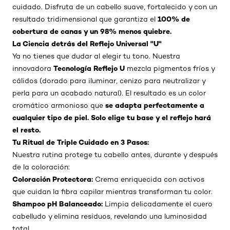
cuidado. Disfruta de un cabello suave, fortalecido y con un
100% de
resultado tridimensional que garantiza el
cobertura de canas y un 98% menos quiebre.
La Ciencia detrás del Reflejo Universal "U"
Ya no tienes que dudar al elegir tu tono. Nuestra
Tecnología Reflejo U
innovadora
mezcla pigmentos fríos y
cálidos (dorado para iluminar, cenizo para neutralizar y
perla para un acabado natural). El resultado es un color
se adapta perfectamente a
cromático armonioso que
cualquier tipo de piel. Solo elige tu base y el reflejo hará
el resto.
Tu Ritual de Triple Cuidado en 3 Pasos:
Nuestra rutina protege tu cabello antes, durante y después
de la coloración:
Coloración Protectora:
Crema enriquecida con activos
que cuidan la fibra capilar mientras transforman tu color.
Shampoo pH Balanceado:
Limpia delicadamente el cuero
cabelludo y elimina residuos, revelando una luminosidad
total.