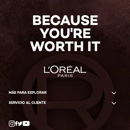
COMPRAR
AHORA
BECAUSE
YOU'RE
WORTH IT
MÁS PARA EXPLORAR
SERVICIO AL CLIENTE
Twitter
Facebook
YouTube
Instagram