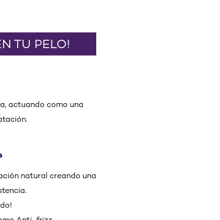
N TU PELO!
gua, actuando como una
atación.
?
ación natural creando una
stencia.
ado!
como Anti-frizz.