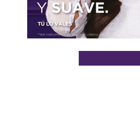
Omitir el slider: landing-page