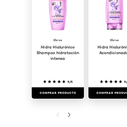
Elvive
Elvive
Hidra Hialurónico
Hidra Hialurón
Shampoo hidratación
Acondicionad
intensa
5/5
5
COMPRAR PRODUCTO
COMPRAR PRODU
PREVIOUS CARD
NEXT CARD