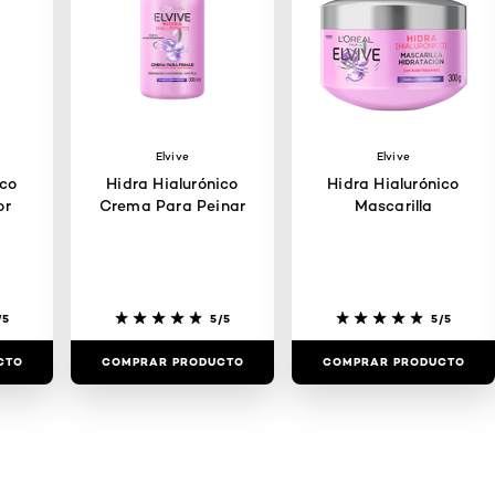
Elvive
Elvive
ico
Hidra Hialurónico
Hidra Hialurónico
or
Crema Para Peinar
Mascarilla
/5
5/5
5/5
CTO
COMPRAR PRODUCTO
COMPRAR PRODUCTO