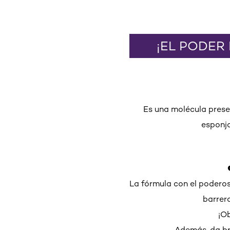
¡EL PODER
Es una molécula prese
esponja
La fórmula con el podero
barrera
¡Ob
Además, da bril