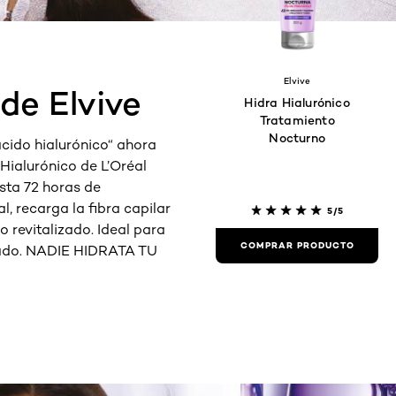
Elvive
de Elvive
Hidra Hialurónico
Tratamiento
Nocturno
ácido hialurónico“ ahora
 Hialurónico de L’Oréal
sta 72 horas de
, recarga la fibra capilar
5/5
 revitalizado. Ideal para
COMPRAR PRODUCTO
atado. NADIE HIDRATA TU