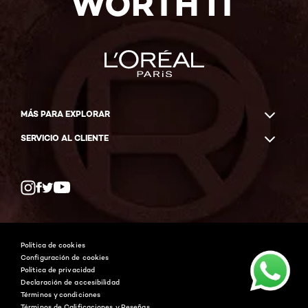
WORTH IT
MÁS PARA EXPLORAR
SERVICIO AL CLIENTE
Twitter
Facebook
YouTube
Instagram
Política de cookies
Configuración de cookies
Política de privacidad
Declaración de accesibilidad
Términos y condiciones
Términos de Calificaciones y Reseñas