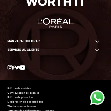
WORTH IT
MÁS PARA EXPLORAR
SERVICIO AL CLIENTE
Twitter
Facebook
YouTube
Instagram
Política de cookies
Configuración de cookies
Política de privacidad
Declaración de accesibilidad
Términos y condiciones
Términos de Calificaciones y Reseñas