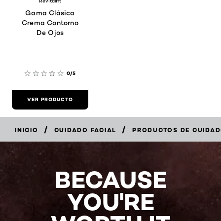
Revitalift
Gama Clásica
Crema Contorno
De Ojos
0/5
VER PRODUCTO
/
/
INICIO
CUIDADO FACIAL
PRODUCTOS DE CUIDADO
BECAUSE
YOU'RE