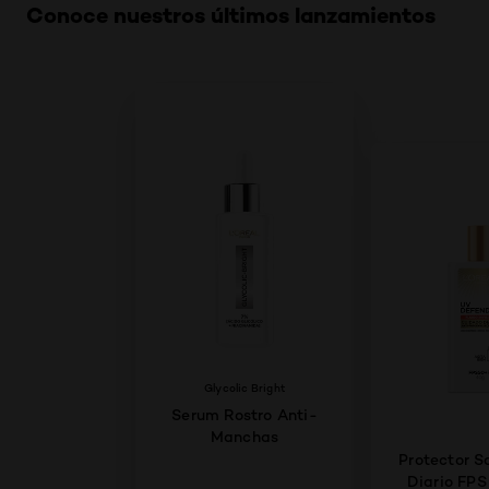
Conoce nuestros últimos lanzamientos
Glycolic Bright
Serum Rostro Anti-
Manchas
Protector So
Diario FPS