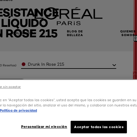
ESISTANCE
 LÍQUIDO
 ROSE 215
BLOG DE
QUIENES
COLORACIÓN
BELLEZA
SOMOS
Color
Drunk In Rose 215
(0 Reseñas)
R AHORA
r sin aceptar
ic en “Aceptar todas las cookies”, usted acepta que las cookies se guarden en su
r la navegación del sitio, analizar el uso del mismo, y colaborar con nuestros est
Política de privacidad
Personalizar mi elección
Aceptar todas las cookies