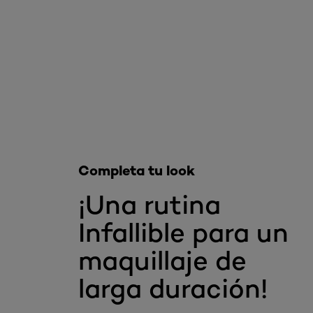
Omitir el slider: Labial Liquido
Completa tu look
¡Una rutina
Infallible para un
maquillaje de
larga duración!