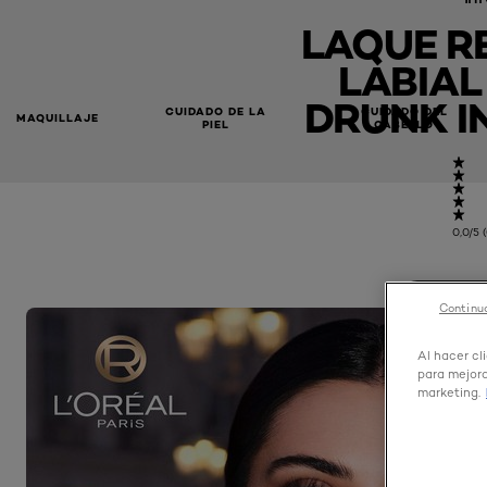
LAQUE R
LABIAL
DRUNK IN
CUIDADO DE LA
CUIDADO DEL
MAQUILLAJE
PIEL
CABELLO
0,0/5 
COMPRA
Continua
Al hacer cl
para mejora
marketing.