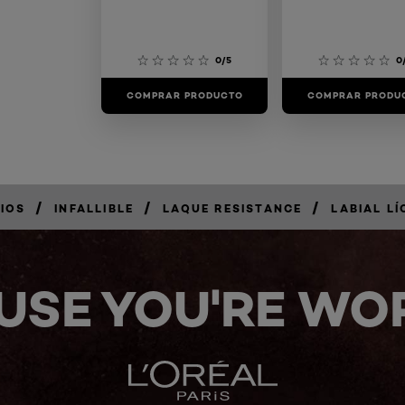
0/5
0
COMPRAR PRODUCTO
COMPRAR PRODU
/
/
/
BIOS
INFALLIBLE
LAQUE RESISTANCE
LABIAL LÍ
USE YOU'RE WOR