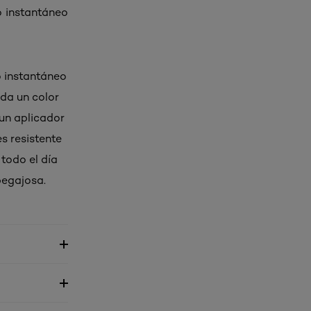
lo instantáneo
o instantáneo
 da un color
 un aplicador
s resistente
todo el día
pegajosa.