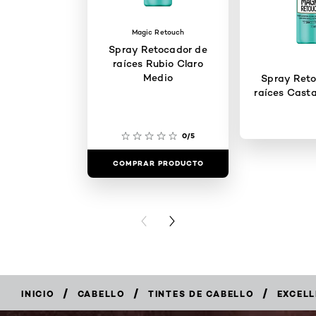
Magic Retouch
Spray Retocador de
raíces Rubio Claro
Medio
Spray Reto
raíces Cast
0/5
COMPRAR PRODUCTO
COMPRAR 
PREVIOUS CARD
NEXT CARD
/
/
/
INICIO
CABELLO
TINTES DE CABELLO
EXCEL