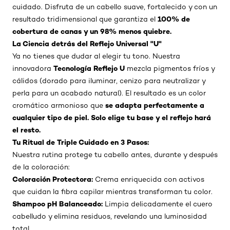
cuidado. Disfruta de un cabello suave, fortalecido y con un
100% de
resultado tridimensional que garantiza el
cobertura de canas y un 98% menos quiebre.
La Ciencia detrás del Reflejo Universal "U"
Ya no tienes que dudar al elegir tu tono. Nuestra
Tecnología Reflejo U
innovadora
mezcla pigmentos fríos y
cálidos (dorado para iluminar, cenizo para neutralizar y
perla para un acabado natural). El resultado es un color
se adapta perfectamente a
cromático armonioso que
cualquier tipo de piel. Solo elige tu base y el reflejo hará
el resto.
Tu Ritual de Triple Cuidado en 3 Pasos:
Nuestra rutina protege tu cabello antes, durante y después
de la coloración:
Coloración Protectora:
Crema enriquecida con activos
que cuidan la fibra capilar mientras transforman tu color.
Shampoo pH Balanceado:
Limpia delicadamente el cuero
cabelludo y elimina residuos, revelando una luminosidad
total.