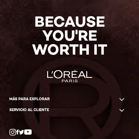
COMPRAR
AHORA
BECAUSE
YOU'RE
WORTH IT
MÁS PARA EXPLORAR
SERVICIO AL CLIENTE
Twitter
Facebook
YouTube
Instagram