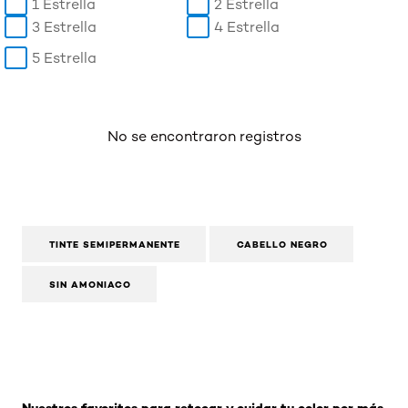
1 Estrella
2 Estrella
3 Estrella
4 Estrella
5 Estrella
No se encontraron registros
TINTE SEMIPERMANENTE
CABELLO NEGRO
SIN AMONIACO
Omitir el slider: Related Products-Coloracion