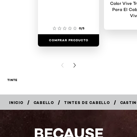
Color Vive T
Para El Cab
Viv
0/5
COMPRAR PRODUCTO
COMPRAR 
PREVIOUS CARD
NEXT CARD
TINTE
/
/
/
INICIO
CABELLO
TINTES DE CABELLO
CASTI
COMPRAR
AHORA
BECAUSE