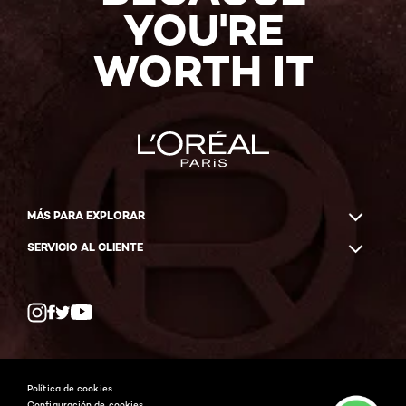
YOU'RE
WORTH IT
MÁS PARA EXPLORAR
SERVICIO AL CLIENTE
Twitter
Facebook
YouTube
Instagram
Política de cookies
Configuración de cookies