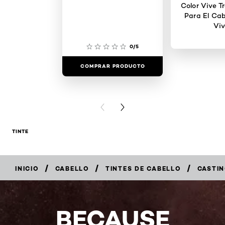
Color Vive T
Para El Cab
Viv
0/5
COMPRAR PRODUCTO
COMPRAR 
PREVIOUS CARD
NEXT CARD
TINTE
/
/
/
INICIO
CABELLO
TINTES DE CABELLO
CASTI
COMPRAR
AHORA
BECAUSE