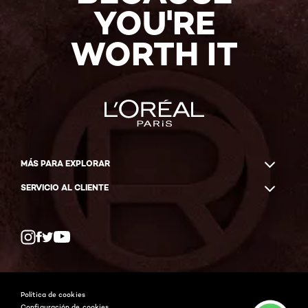
YOU'RE
WORTH IT
MÁS PARA EXPLORAR
SERVICIO AL CLIENTE
Twitter
Facebook
YouTube
Instagram
Política de cookies
Configuración de cookies