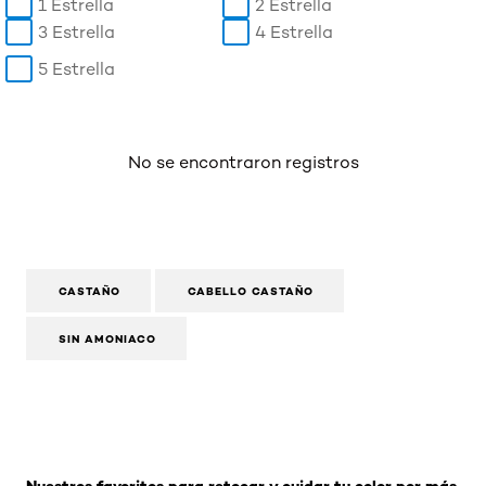
1 Estrella
2 Estrella
3 Estrella
4 Estrella
5 Estrella
No se encontraron registros
CASTAÑO
CABELLO CASTAÑO
SIN AMONIACO
Omitir el slider: Related Products-Coloracion