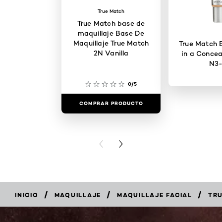
True Match
True Match base de
maquillaje Base De
Maquillaje True Match
True Match 
2N Vanilla
in a Concealer LIGHT
N3
0/5
COMPRAR PRODUCTO
COMPRAR 
PREVIOUS CARD
NEXT CARD
/
/
/
INICIO
MAQUILLAJE
MAQUILLAJE FACIAL
TR
COMPRAR
AHORA