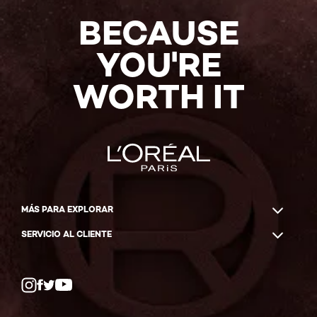
BECAUSE
YOU'RE
WORTH IT
MÁS PARA EXPLORAR
SERVICIO AL CLIENTE
Twitter
Facebook
YouTube
Instagram