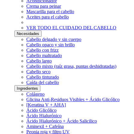
Acondicionador
Crema para peinar
Mascarilla para el cabello
Aceites para el cabello
VER TODO EL CUIDADO DEL CABELLO
Necesidades
Cabello delgado y sin cuerpo
Cabello opaco y sin brillo
Cabello con frizz
Cabello maltratado
Cabello largo
Cabello mixto (raíz grasa, puntas deshidratadas)
Cabello seco
Cabello tinturado
Caída del cabello
Ingredientes
Colágeno
Glicina Anti-Residuos Visibles + Ácido Glicólico
[Keratina V + AHA]
Ácido Glicólico
Ácido Hialurónico
Ácido Hialurónico + Ácido Salicilico
Aminexil + Cafeína
Peonia roja y filtro UV