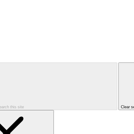
earch this site
Clear s