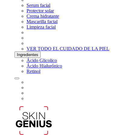
Serum facial
Protector solar
Crema hidratante
Mascarilla facial
Limpieza facial
VER TODO EL CUIDADO DE LA PIEL
Ingredientes
Ácido Glicolico
Ácido Hialurónico
Retinol