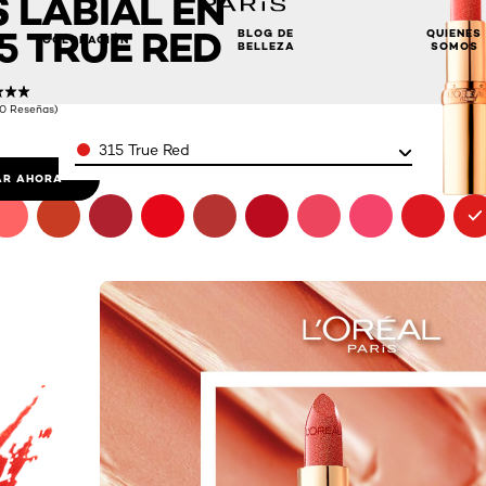
 LABIAL EN
5 TRUE RED
BLOG DE
QUIENES
COLORACIÓN
BELLEZA
SOMOS
(0 Reseñas)
Color
315 True Red
R AHORA