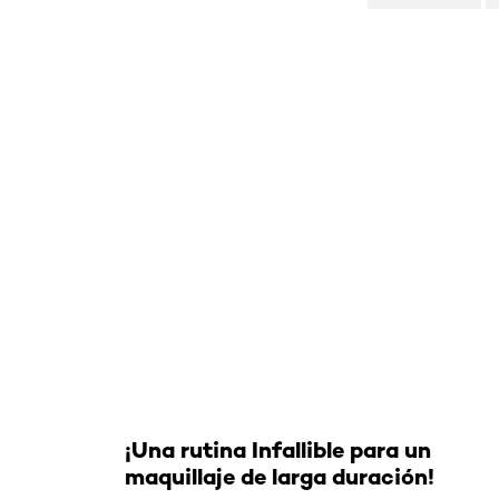
Omitir el slider: luminous-labial
¡Una rutina Infallible para un
maquillaje de larga duración!