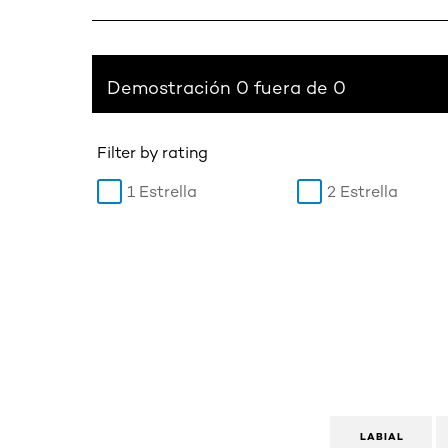
Demostración 0 fuera de 0
Filter by rating
1 Estrella
2 Estrella
LABIAL