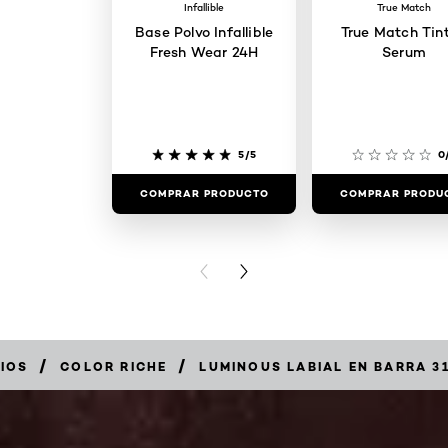
Infallible
True Match
Base Polvo Infallible
True Match Tin
Fresh Wear 24H
Serum
5/5
0
COMPRAR PRODUCTO
COMPRAR PRODU
PREVIOUS CARD
NEXT CARD
/
/
BIOS
COLOR RICHE
LUMINOUS LABIAL EN BARRA 3