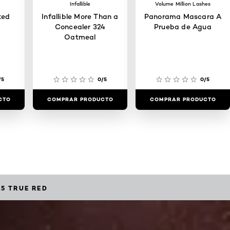
Infallible
Volume Million Lashes
ted
Infallible More Than a
Panorama Mascara A
Concealer 324
Prueba de Agua
Oatmeal
/5
0/5
0/5
CTO
COMPRAR PRODUCTO
COMPRAR PRODUCTO
15 TRUE RED