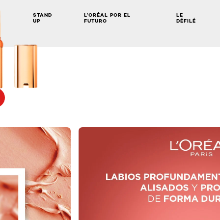
STAND
L’ORÉAL POR EL
LE
UP
FUTURO
DÉFILÉ
NEXT CARD