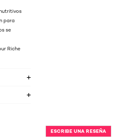
nutritivos
n para
os se
our Riche
ESCRIBE UNA RESEÑA