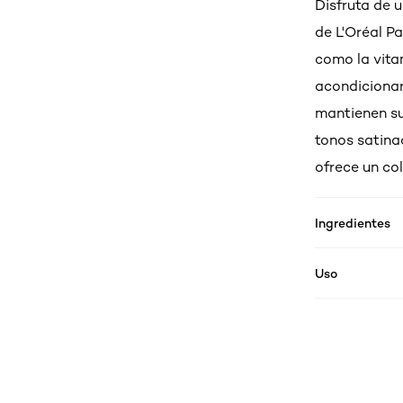
Disfruta de 
de L'Oréal Pa
como la vita
acondicionar 
mantienen su
tonos satina
ofrece un co
Ingredientes
Uso