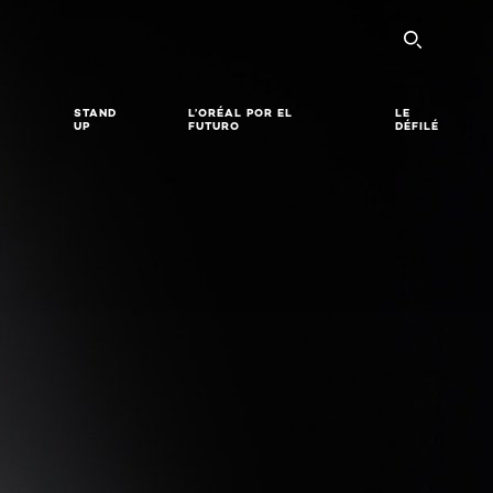
SEARC
STAND
L’ORÉAL POR EL
LE
UP
FUTURO
DÉFILÉ