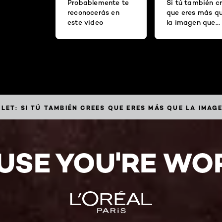
Probablemente te
Si tú también c
reconocerás en
que eres más q
este video
la imagen que
retratas, este v
es para ti
LET: SI TÚ TAMBIÉN CREES QUE ERES MÁS QUE LA IMAGE
USE YOU'RE WOR