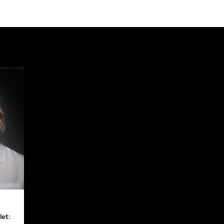
r
et: