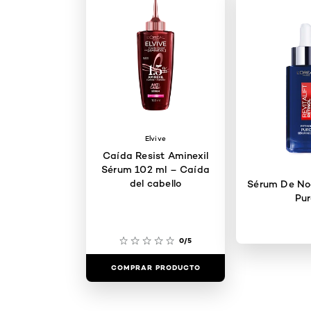
Elvive
Caída Resist Aminexil
Sérum 102 ml – Caída
del cabello
Sérum De Noc
Pur
0/5
COMPRAR PRODUCTO
COMPRAR 