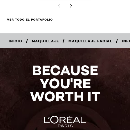
PREVIOUS CARD
NEXT CARD
VER TODO EL PORTAFOLIO
/
/
/
INICIO
MAQUILLAJE
MAQUILLAJE FACIAL
INF
COMPRAR
AHORA
BECAUSE
YOU'RE
WORTH IT