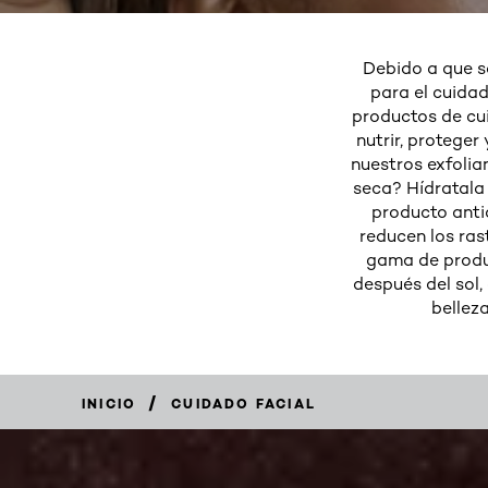
Debido a que s
para el cuidad
productos de cui
nutrir, proteger
nuestros exfolian
seca? Hídratala 
producto anti
reducen los rast
gama de produc
después del sol
belleza
/
INICIO
CUIDADO FACIAL