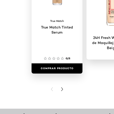
True Match
True Match Tinted
Serum
24H Fresh 
de Maquillaj
Bei
0/5
COMPRAR PRODUCTO
COMPRAR 
PREVIOUS CARD
NEXT CARD