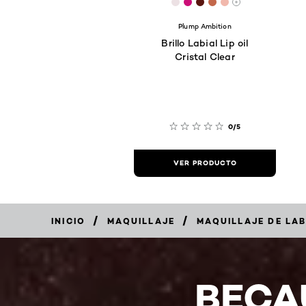
[Color]: #ECE1E4
[Color]: #CC0E77
[Color]: #5A1610
[Color]: #C3684B
[Color]: #F1B8
More shades 
Plump Ambition
Brillo Labial Lip oil
Cristal Clear
0/5
VER PRODUCTO
/
/
INICIO
MAQUILLAJE
MAQUILLAJE DE LA
BECA