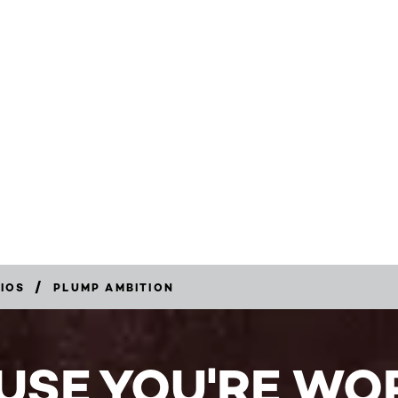
AC
are available
/
BIOS
PLUMP AMBITION
USE YOU'RE WOR