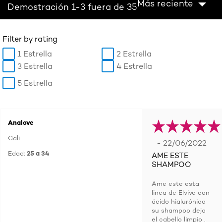
Más reciente
Demostración 1-3 fuera de 35
Filter by rating
1 Estrella
2 Estrella
3 Estrella
4 Estrella
5 Estrella
Analove
Cali
- 22/06/2022
Edad:
25 a 34
AME ESTE
SHAMPOO
Ame este esta
linea de Elvive con
ácido hialurónico
su shampoo deja
el cabello limpio ,