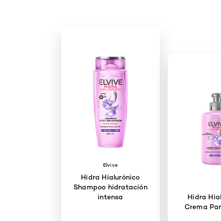
Elvive
Hidra Hialurónico
Shampoo hidratación
intensa
Hidra Hia
Crema Par