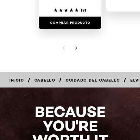
5/5
COMPRAR PRODUCTO
COMPRAR 
PREVIOUS CARD
NEXT CARD
/
/
/
INICIO
CABELLO
CUIDADO DEL CABELLO
ELV
COMPRAR
AHORA
BECAUSE
YOU'RE
WORTH IT