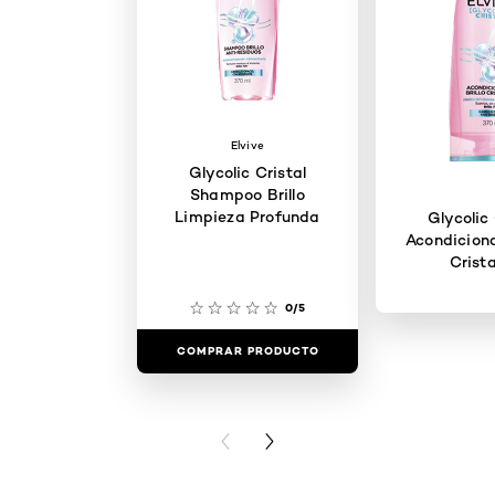
Elvive
Glycolic Cristal
Shampoo Brillo
Limpieza Profunda
Glycolic 
Acondiciona
Crista
0/5
COMPRAR PRODUCTO
COMPRAR 
PREVIOUS CARD
NEXT CARD