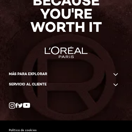
BECAUSE
YOU'RE
WORTH IT
MÁS PARA EXPLORAR
SERVICIO AL CLIENTE
Twitter
Facebook
YouTube
Instagram
Política de cookies