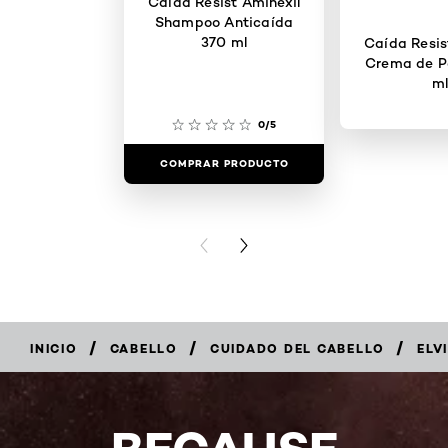
Caída Resist Aminexil
Shampoo Anticaída
370 ml
Caída Resis
Crema de P
m
0/5
COMPRAR PRODUCTO
COMPRAR 
PREVIOUS CARD
NEXT CARD
/
/
/
INICIO
CABELLO
CUIDADO DEL CABELLO
ELV
COMPRAR
AHORA