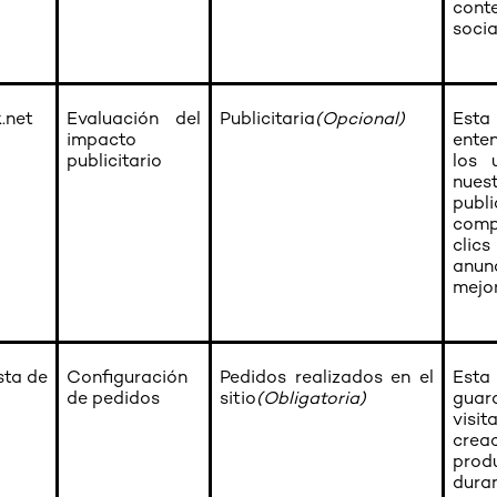
con
socia
.net
Evaluación del
Publicitaria
(Opcional)
Esta
impacto
ente
publicitario
los 
nu
publ
comp
clic
anun
mejor
sta de
Configuración
Pedidos realizados en el
Esta
de pedidos
sitio
(Obligatoria)
guar
visit
crea
prod
dur