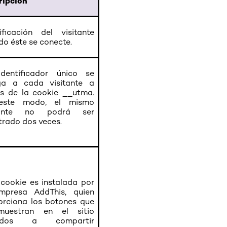
ripción
tificación del visitante
o éste se conecte.
dentificador único se
ga a cada visitante a
és de la cookie __utma.
este modo, el mismo
itante no podrá ser
trado dos veces.
 cookie es instalada por
mpresa AddThis, quien
orciona los botones que
uestran en el sitio
igidos a compartir