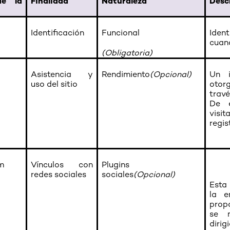
e la
Finalidad
Naturaleza
Desc
Identificación
Funcional
Iden
cuand
(Obligatoria)
Asistencia y
Rendimiento
(Opcional)
Un i
uso del sitio
otor
trav
De 
vis
regis
m
Vínculos con
Plugins
redes sociales
sociales
(Opcional)
Esta
la e
prop
se m
dir