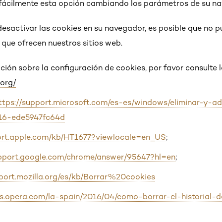
 fácilmente esta opción cambiando los parámetros de su n
desactivar las cookies en su navegador, es posible que no 
 que ofrecen nuestros sitios web.
ión sobre la configuración de cookies, por favor consulte l
org/
ttps://support.microsoft.com/es-es/windows/eliminar-y-ad
16-ede5947fc64d
port.apple.com/kb/HT1677?viewlocale=en_US
;
upport.google.com/chrome/answer/95647?hl=en
;
pport.mozilla.org/es/kb/Borrar%20cookies
gs.opera.com/la-spain/2016/04/como-borrar-el-historial-