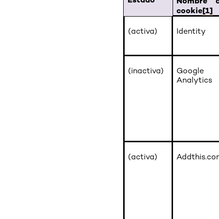
Nombre d
cookie
[1]
(activa)
Identity
(inactiva)
Google
Analytics
(activa)
Addthis.co