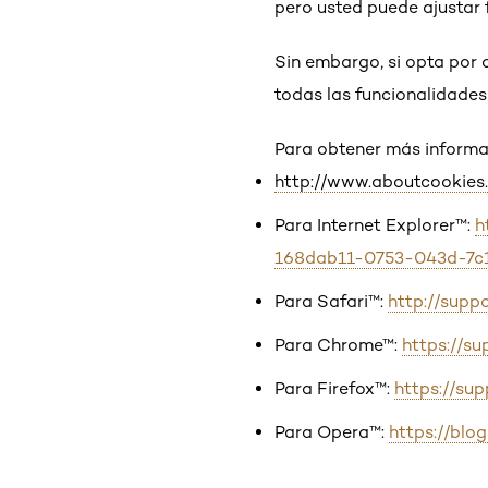
pero usted puede ajustar
Sin embargo, si opta por 
todas las funcionalidades
Para obtener más informac
http://www.aboutcookies.
Para Internet Explorer™:
h
168dab11-0753-043d-7c
Para Safari™:
http://sup
Para Chrome™:
https://s
Para Firefox™:
https://su
Para Opera™:
https://blo